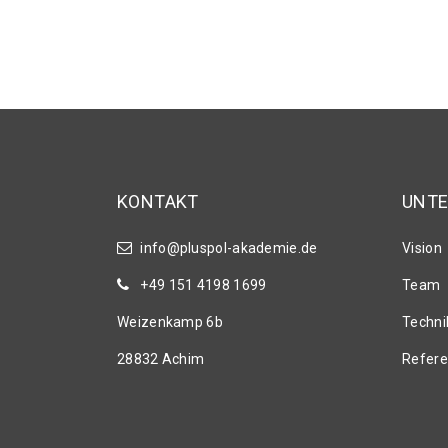
KONTAKT
UNT
info@pluspol-akademie.de
Vision
+49 151 4198 1699
Team
Weizenkamp 6b
Techni
28832 Achim
Refer