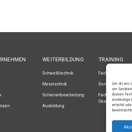
ERNEHMEN
WEITERBILDUNG
TRAINING
Schweißtechnik
Fachvorträge
Messtechnik
Sonderlehrgäng
Um dir ein 
um Gerätei
diesen Tech
k
Schienenbearbeitung
Fachtagung
eindeutige 
Oberbauschweiss
erteilst od
enzen
Ausbildung
beeinträcht
Akz