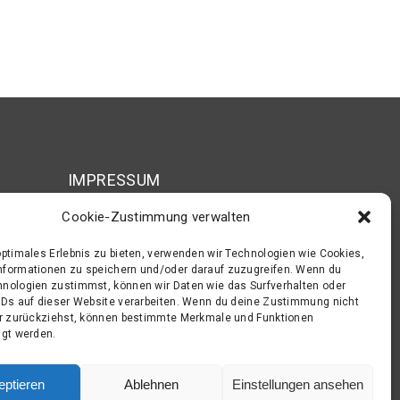
IMPRESSUM
Cookie-Zustimmung verwalten
Impressum
e
optimales Erlebnis zu bieten, verwenden wir Technologien wie Cookies,
Datenschutz
nformationen zu speichern und/oder darauf zuzugreifen. Wenn du
nologien zustimmst, können wir Daten wie das Surfverhalten oder
AGB’s
IDs auf dieser Website verarbeiten. Wenn du deine Zustimmung nicht
technik
er zurückziehst, können bestimmte Merkmale und Funktionen
igt werden.
eptieren
Ablehnen
Einstellungen ansehen