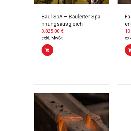
Baul SpA – Bauleiter Spa
Fa
nnungsausgleich
en
3.825,00
€
10
exkl. MwSt.
exk