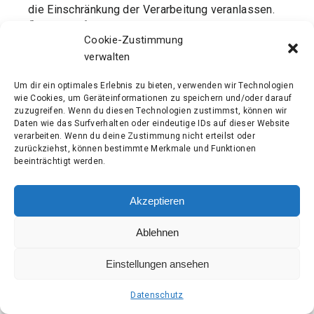
die Einschränkung der Verarbeitung veranlassen.
f) Recht auf Datenübertragbarkeit
Jede von der
Cookie-Zustimmung
Verarbeitung personenbezogener Daten betroffene
verwalten
Person hat das vom Europäischen Richtlinien- und
Verordnungsgeber gewährte Recht, die sie
Um dir ein optimales Erlebnis zu bieten, verwenden wir Technologien
betreffenden personenbezogenen Daten, welche
wie Cookies, um Geräteinformationen zu speichern und/oder darauf
durch die betroffene Person einem Verantwortlichen
zuzugreifen. Wenn du diesen Technologien zustimmst, können wir
Daten wie das Surfverhalten oder eindeutige IDs auf dieser Website
bereitgestellt wurden, in einem strukturierten,
verarbeiten. Wenn du deine Zustimmung nicht erteilst oder
gängigen und maschinenlesbaren Format zu erhalten.
zurückziehst, können bestimmte Merkmale und Funktionen
Sie hat außerdem das Recht, diese Daten einem
beeinträchtigt werden.
anderen Verantwortlichen ohne Behinderung durch
den Verantwortlichen, dem die personenbezogenen
Akzeptieren
Daten bereitgestellt wurden, zu übermitteln, sofern
die Verarbeitung auf der Einwilligung gemäß Art. 6
Ablehnen
Abs. 1 Buchstabe a DS-GVO oder Art. 9 Abs. 2
Buchstabe a DS-GVO oder auf einem Vertrag gemäß
Einstellungen ansehen
Art. 6 Abs. 1 Buchstabe b DS-GVO beruht und die
Verarbeitung mithilfe automatisierter Verfahren
Datenschutz
erfolgt, sofern die Verarbeitung nicht für die