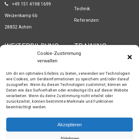
+49 151 4198 1699
Technik
Weizenkamp 6b
Referenzen
28832 Achim
WEITERBILDUNG
TRAINING
Cookie-Zustimmung
verwalten
Schweißtechnik
Fachvorträge
Messtechnik
Sonderlehrgänge
Um dir ein optimales Erlebnis zu bieten, verwenden wir Technologien
wie Cookies, um Geräteinformationen zu speichern und/oder darauf
Schienenbearbeitung
Fachtagung
zuzugreifen. Wenn du diesen Technologien zustimmst, können wir
Daten wie das Surfverhalten oder eindeutige IDs auf dieser Website
Oberbauschweisstechnik
Ausbildung
verarbeiten. Wenn du deine Zustimmung nicht erteilst oder
zurückziehst, können bestimmte Merkmale und Funktionen
beeinträchtigt werden.
IMPRESSUM
Akzeptieren
Impressum
Ablehnen