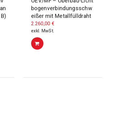
nv
OEV/MF – Oberbau-Licht
 an
bogenverbindungsschw
 B)
eißer mit Metallfülldraht
2.260,00
€
exkl. MwSt.