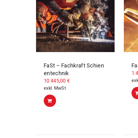
FaSt – Fachkraft Schien
Fa
entechnik
1.
10.445,00
€
exk
exkl. MwSt.