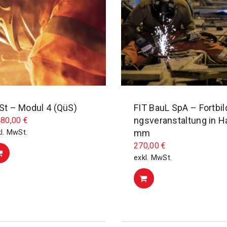
St – Modul 4 (QüS)
FIT BauL SpA – Fortbil
ngsveranstaltung in H
480,00
€
mm
l. MwSt.
270,00
€
exkl. MwSt.