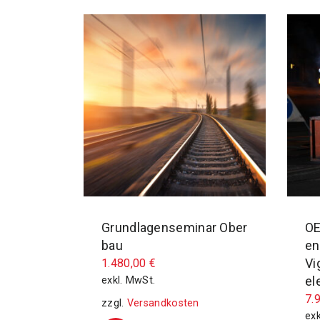
Grundlagenseminar Ober
OE
bau
en
Vi
1.480,00
€
el
exkl. MwSt.
7.
zzgl.
Versandkosten
exk