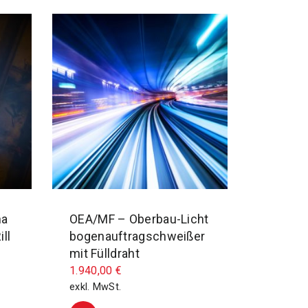
na
OEA/MF – Oberbau-Licht
ll
bogenauftragschweißer
mit Fülldraht
1.940,00
€
exkl. MwSt.