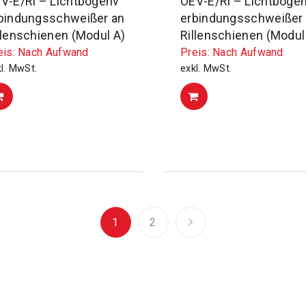
V-E/Ri – Lichtbogenv
OEV-E/Ri – Lichtboge
bindungsschweißer an
erbindungsschweißer
llenschienen (Modul A)
Rillenschienen (Modul
eis: Nach Aufwand
Preis: Nach Aufwand
l. MwSt.
exkl. MwSt.
1
2