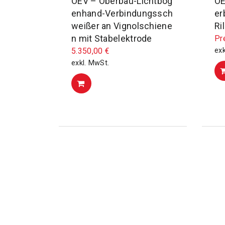
OEV – Oberbau-Lichtbog
OE
enhand-Verbindungssch
er
weißer an Vignolschiene
Ri
n mit Stabelektrode
Pr
5.350,00
€
exk
exkl. MwSt.