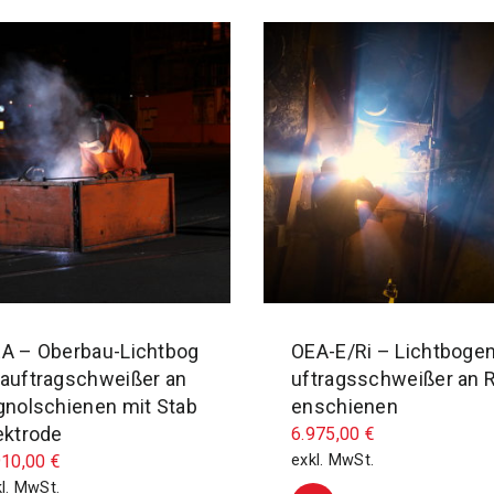
A – Oberbau-Lichtbog
OEA-E/Ri – Lichtboge
auftragschweißer an
uftragsschweißer an Ri
gnolschienen mit Stab
enschienen
ektrode
6.975,00
€
910,00
€
exkl. MwSt.
l. MwSt.