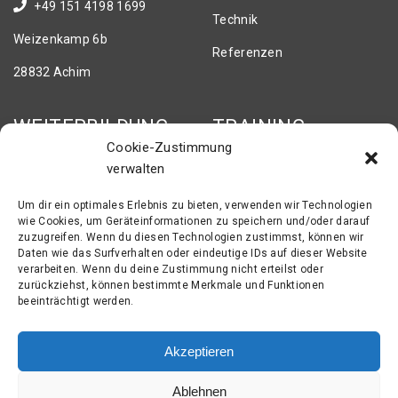
+49 151 4198 1699
Technik
Weizenkamp 6b
Referenzen
28832 Achim
WEITERBILDUNG
TRAINING
Cookie-Zustimmung
verwalten
Schweißtechnik
Fachvorträge
Messtechnik
Sonderlehrgänge
Um dir ein optimales Erlebnis zu bieten, verwenden wir Technologien
wie Cookies, um Geräteinformationen zu speichern und/oder darauf
Schienenbearbeitung
Fachtagung
zuzugreifen. Wenn du diesen Technologien zustimmst, können wir
Daten wie das Surfverhalten oder eindeutige IDs auf dieser Website
Oberbauschweisstechnik
Ausbildung
verarbeiten. Wenn du deine Zustimmung nicht erteilst oder
zurückziehst, können bestimmte Merkmale und Funktionen
beeinträchtigt werden.
IMPRESSUM
Akzeptieren
Impressum
Ablehnen