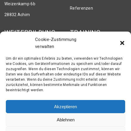
Weizenkamp 6b
Referenzen
28832 Achim
WEITERBILDUNG
TRAINING
Cookie-Zustimmung
verwalten
Schweißtechnik
Fachvorträge
Messtechnik
Sonderlehrgänge
Um dir ein optimales Erlebnis zu bieten, verwenden wir Technologien
wie Cookies, um Geräteinformationen zu speichern und/oder darauf
Schienenbearbeitung
Fachtagung
zuzugreifen. Wenn du diesen Technologien zustimmst, können wir
Daten wie das Surfverhalten oder eindeutige IDs auf dieser Website
Oberbauschweisstechnik
Ausbildung
verarbeiten. Wenn du deine Zustimmung nicht erteilst oder
zurückziehst, können bestimmte Merkmale und Funktionen
beeinträchtigt werden.
IMPRESSUM
Akzeptieren
Impressum
Ablehnen
Datenschutz